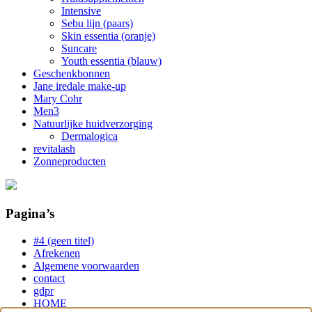
Intensive
Sebu lijn (paars)
Skin essentia (oranje)
Suncare
Youth essentia (blauw)
Geschenkbonnen
Jane iredale make-up
Mary Cohr
Men3
Natuurlijke huidverzorging
Dermalogica
revitalash
Zonneproducten
Pagina’s
#4 (geen titel)
Afrekenen
Algemene voorwaarden
contact
gdpr
HOME